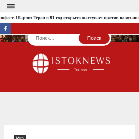
Перейти
к
фест: Шарлиз Терон в 51 год открыто выступает против навязанн
содержимому
facebook
Поиск
IST
Мир