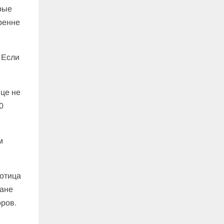
рые
ренне
 Если
ице не
0
м
ботица
ране
оров.