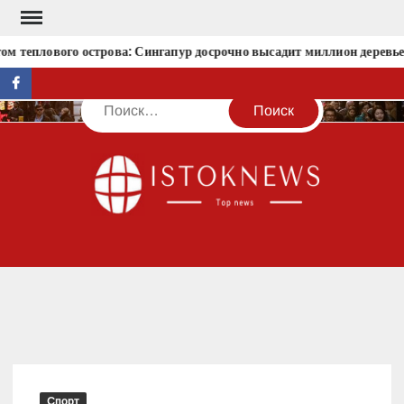
Перейти
к
ом теплового острова: Сингапур досрочно высадит миллион деревье
содержимому
facebook
Поиск
IST
Спорт