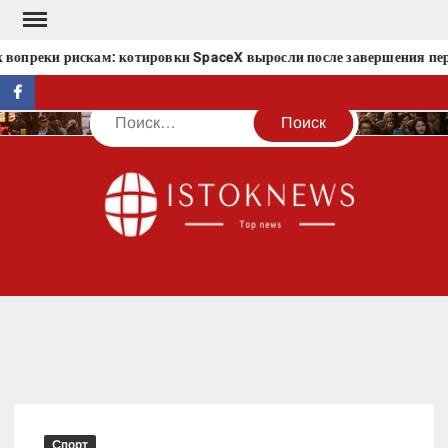
Перейти
к
 вопреки рискам: котировки SpaceX выросли после завершения пер
содержимому
facebook
Поиск
IST
Спорт