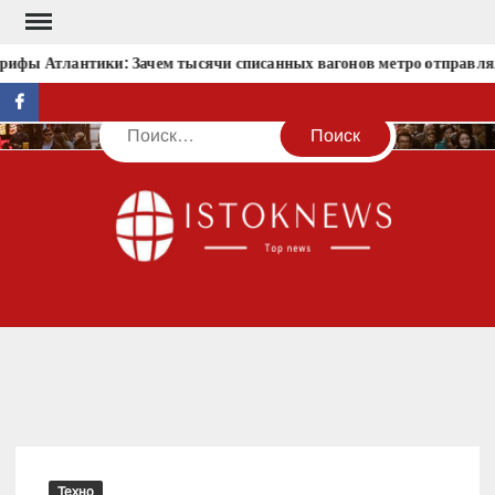
Перейти
к
ифы Атлантики: Зачем тысячи списанных вагонов метро отправляли
содержимому
facebook
Поиск
IST
Техно