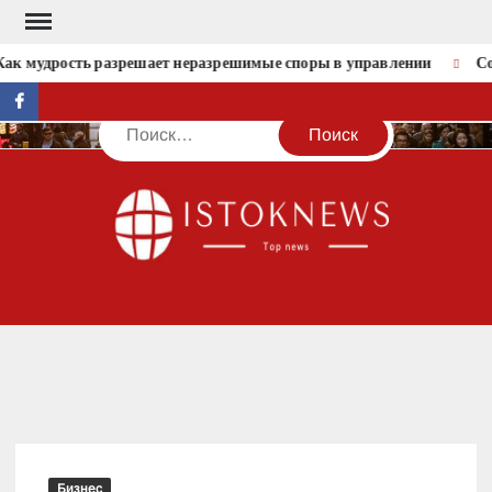
Перейти
к
ак мудрость разрешает неразрешимые споры в управлении
Со
содержимому
facebook
Поиск
IST
Бизнес