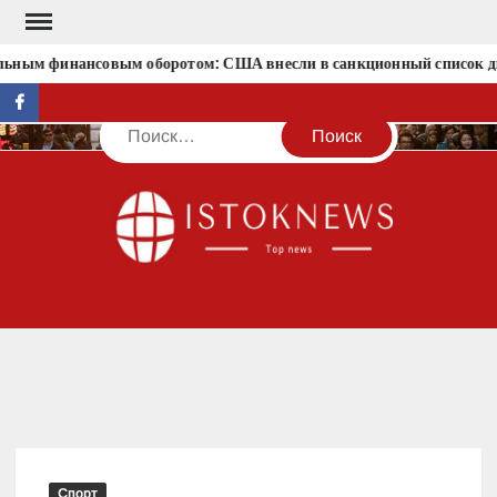
Перейти
к
льным финансовым оборотом: США внесли в санкционный список д
содержимому
facebook
Поиск
IST
Спорт