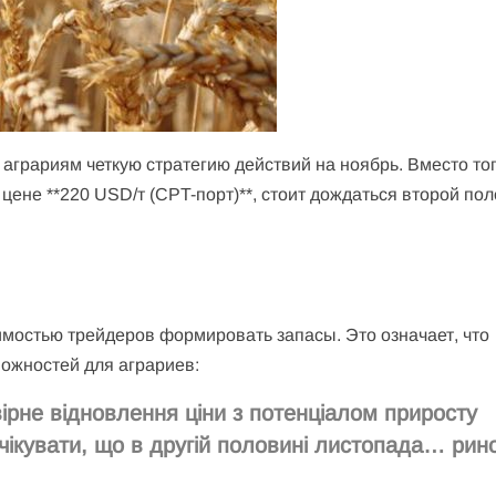
аграриям четкую стратегию действий на ноябрь. Вместо то
цене **220 USD/т (CPT-порт)**, стоит дождаться второй по
имостью трейдеров формировать запасы. Это означает, что
можностей для аграриев:
ірне відновлення ціни з потенціалом приросту
чікувати, що в другій половині листопада… рин