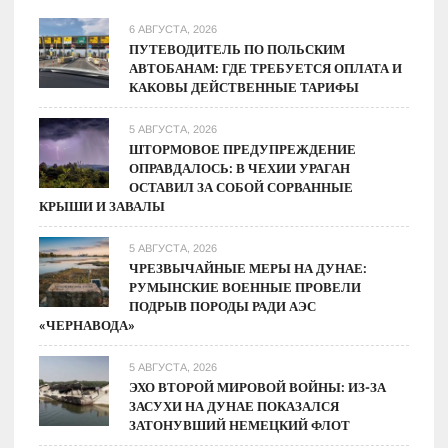
долгосрочной
перспективе
6 АВГУСТА, 2026
ПУТЕВОДИТЕЛЬ ПО ПОЛЬСКИМ
АВТОБАНАМ: ГДЕ ТРЕБУЕТСЯ ОПЛАТА И
КАКОВЫ ДЕЙСТВЕННЫЕ ТАРИФЫ
5 АВГУСТА, 2026
ШТОРМОВОЕ ПРЕДУПРЕЖДЕНИЕ
ОПРАВДАЛОСЬ: В ЧЕХИИ УРАГАН
ОСТАВИЛ ЗА СОБОЙ СОРВАННЫЕ
КРЫШИ И ЗАВАЛЫ
5 АВГУСТА, 2026
ЧРЕЗВЫЧАЙНЫЕ МЕРЫ НА ДУНАЕ:
РУМЫНСКИЕ ВОЕННЫЕ ПРОВЕЛИ
ПОДРЫВ ПОРОДЫ РАДИ АЭС
«ЧЕРНАВОДА»
5 АВГУСТА, 2026
ЭХО ВТОРОЙ МИРОВОЙ ВОЙНЫ: ИЗ-ЗА
ЗАСУХИ НА ДУНАЕ ПОКАЗАЛСЯ
ЗАТОНУВШИЙ НЕМЕЦКИЙ ФЛОТ