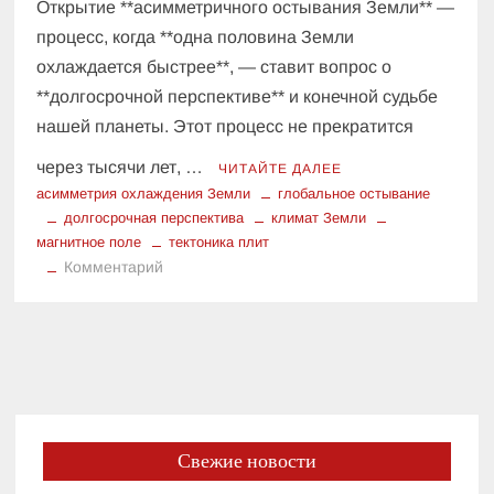
Открытие **асимметричного остывания Земли** —
процесс, когда **одна половина Земли
охлаждается быстрее**, — ставит вопрос о
**долгосрочной перспективе** и конечной судьбе
нашей планеты. Этот процесс не прекратится
через тысячи лет, …
ЧИТАЙТЕ ДАЛЕЕ
асимметрия охлаждения Земли
глобальное остывание
долгосрочная перспектива
климат Земли
магнитное поле
тектоника плит
к
Комментарий
Судьба
планеты:
что
асимметричное
остывание
Земли
означает
Свежие новости
в