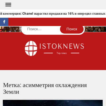
Перейти
к
 коммерции: Chanel нарастил продажи на 16% и опередил главных 
содержимому
facebook
Поиск
IST
Метка:
асимметрия охлаждения
Земли