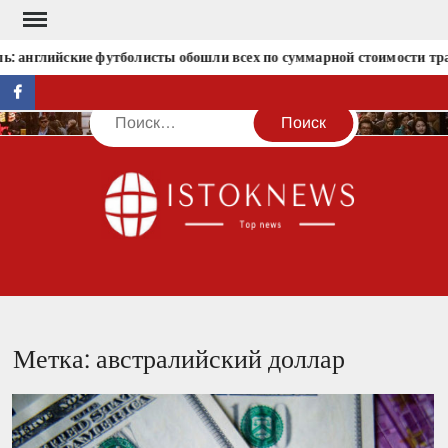
Перейти
к
: английские футболисты обошли всех по суммарной стоимости тр
содержимому
facebook
Поиск
IST
Метка:
австралийский доллар