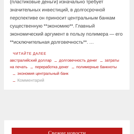
(пластиковые деньги) изначально требует
значительных инвестиций, в долгосрочной
перспективе он приносит центральным банкам
существенную **экономию**. Главный
экономический аргумент в пользу полимера — его
**исключительная долговечность**. …
ЧИТАЙТЕ ДАЛЕЕ
австралийский доллар
долговечность денег
затраты
на печать
переработка денег
полимерные банкноты
экономия центральный банк
к
Комментарий
Экономика
долговечности:
Как
полимерные
банкноты
экономят
миллионы
Свежие новости