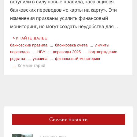
вступили в силу новые правила, касающиеся
банковских переводов «с карты на карту». Эти
изменения призваны усилить финансовый
мониторинг, но могут создать неудобства для …
ЧИТАЙТЕ ДАЛЕЕ
банковские правила
блокировка счета
лимиты
переводов
НБУ
переводы 2025
подтверждение
родства
украина
финансовый мониторинг
к
Комментарий
Новые
Правила
Переводов:
Как
Не
Попасть
Под
Свежие новости
Блокировку
Банковского
Счета