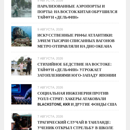
9 АВГУСТА, 2026
в
ПАРАЛИЗОВАННЫЕ АЭРОПОРТЫ И
ПОРТЫ: НА ВОСТОК КИТАЯ ОБРУШИЛСЯ
2025
ТАЙФУН «ДЕЛЬФИН»
Году
9 АВГУСТА, 2026
ИСКУССТВЕННЫЕ РИФЫ АТЛАНТИКИ:
ЗАЧЕМ ТЫСЯЧИ СПИСАННЫХ ВАГОНОВ
МЕТРО ОТПРАВЛЯЛИ НА ДНО ОКЕАНА
7 АВГУСТА, 2026
СТИХИЙНОЕ БЕДСТВИЕ НА ВОСТОКЕ:
ТАЙФУН «ДЕЛЬФИН» УГРОЖАЕТ
ЗАТОПЛЕНИЯМИ ЮГО-ЗАПАДУ ЯПОНИИ
7 АВГУСТА, 2026
СОЦИАЛЬНАЯ ИНЖЕНЕРИЯ ПРОТИВ
УОЛЛ-СТРИТ: ХАКЕРЫ АТАКОВАЛИ
BLACKSTONE, KKR И ДРУГИЕ ФОНДЫ США
7 АВГУСТА, 2026
ТРАГИЧЕСКИЙ СЛУЧАЙ В ТАИЛАНДЕ:
УЧЕНИК ОТКРЫЛ СТРЕЛЬБУ В ШКОЛЕ