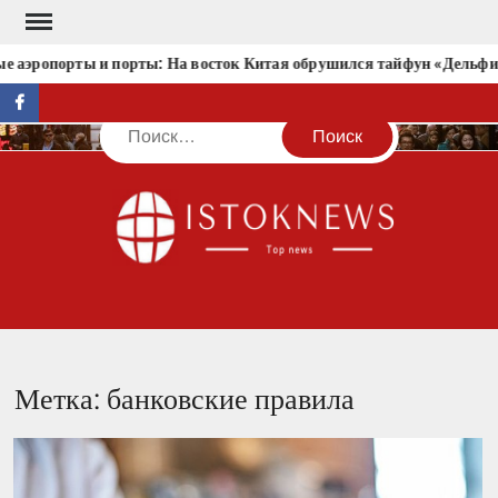
Перейти
к
 аэропорты и порты: На восток Китая обрушился тайфун «Дельфи
содержимому
facebook
Поиск
IST
Метка:
банковские правила