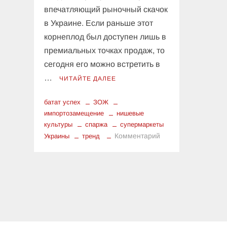
впечатляющий рыночный скачок
в Украине. Если раньше этот
корнеплод был доступен лишь в
премиальных точках продаж, то
сегодня его можно встретить в
…
ЧИТАЙТЕ ДАЛЕЕ
батат успех
ЗОЖ
импортозамещение
нишевые
культуры
спаржа
супермаркеты
к
Комментарий
Украины
тренд
От
Delmar
до
Varus:
История
успеха
батата