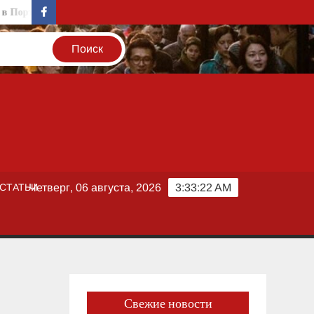
Португалії
Генетика темперамента: как тип нервной системы о
facebook
СТАТЬИ
Четверг, 06 августа, 2026
3:33:23 AM
Свежие новости