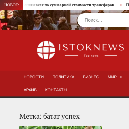
Перейти
олисты обошли всех по суммарной стоимости трансферов
НОВОЕ:
Поп
к
Поиск
содержимому
НОВОСТИ
ПОЛИТИКА
БИЗНЕС
МИР
АРХИВ
КОНТАКТЫ
Метка:
батат успех