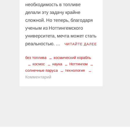
необходимость в топливе
делали эту задачу крайне
сложной. Но теперь, благодаря
ученым из Ноттингемского
университета, мечта может стать
реальностью. …
ЧИТАЙТЕ ДАЛЕЕ
без топлива
космический корабль
космос
наука
Ноттингем
солнечные паруса
технология
к
Комментарий
Путешествия
в
космос
без
топлива:
как
ученые