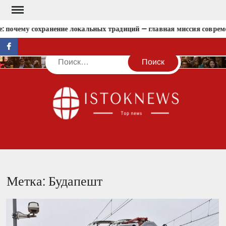
Перейти
к
: почему сохранение локальных традиций — главная миссия совреме
содержимому
facebook
Поиск
IST
Метка:
Будапешт