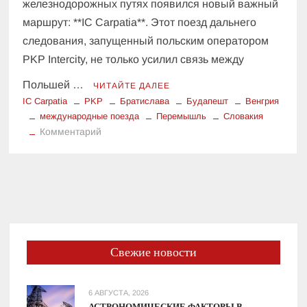
железнодорожных путях появился новый важный
маршрут: **IC Carpatia**. Этот поезд дальнего
следования, запущенный польским оператором
PKP Intercity, не только усилил связь между
Польшей …
ЧИТАЙТЕ ДАЛЕЕ
IC Carpatia
PKP
Братислава
Будапешт
Венгрия
международные поезда
Перемышль
Словакия
к
Комментарий
Словакия
и
Венгрия
доступны:
новый
поезд
IC
Свежие новости
Carpatia
соединяет
Европу
6 АВГУСТА, 2026
с
АСТРОНОМИЧЕСКИЕ ФАКТОРЫ В