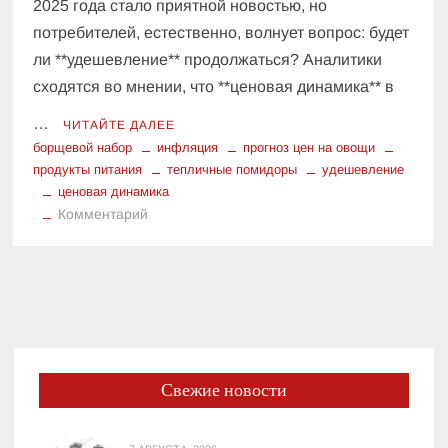
2025 года стало приятной новостью, но
потребителей, естественно, волнует вопрос: будет
ли **удешевление** продолжаться? Аналитики
сходятся во мнении, что **ценовая динамика** в
…
ЧИТАЙТЕ ДАЛЕЕ
борщевой набор
инфляция
прогноз цен на овощи
продукты питания
тепличные помидоры
удешевление
ценовая динамика
к
Комментарий
Прогноз
цен
на
овощи
и
фрукты:
Чего
Свежие новости
ждать
от
ценовой