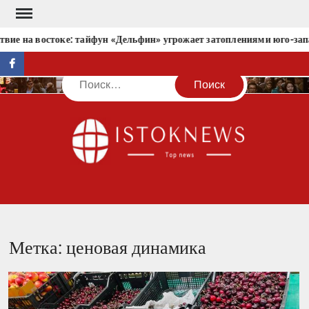
Перейти
к
твие на востоке: тайфун «Дельфин» угрожает затоплениями юго-зап
содержимому
facebook
Поиск
IST
Метка:
ценовая динамика