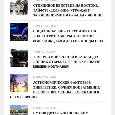
7 АВГУСТА, 2026
динамики
СТИХИЙНОЕ БЕДСТВИЕ НА ВОСТОКЕ:
ТАЙФУН «ДЕЛЬФИН» УГРОЖАЕТ
до
ЗАТОПЛЕНИЯМИ ЮГО-ЗАПАДУ ЯПОНИИ
конца
2025
7 АВГУСТА, 2026
года
СОЦИАЛЬНАЯ ИНЖЕНЕРИЯ ПРОТИВ
УОЛЛ-СТРИТ: ХАКЕРЫ АТАКОВАЛИ
BLACKSTONE, KKR И ДРУГИЕ ФОНДЫ США
7 АВГУСТА, 2026
ТРАГИЧЕСКИЙ СЛУЧАЙ В ТАИЛАНДЕ:
УЧЕНИК ОТКРЫЛ СТРЕЛЬБУ В ШКОЛЕ
DEBSIRIN NONTHABURI
6 АВГУСТА, 2026
АСТРОНОМИЧЕСКИЕ ФАКТОРЫ В
ЭНЕРГЕТИКЕ: СОЛНЕЧНОЕ ЗАТМЕНИЕ
ВЫЗОВЕТ ВРЕМЕННЫЕ КОЛЕБАНИЯ В
СЕТЯХ ЕВРОПЫ
6 АВГУСТА, 2026
ПУТЕВОДИТЕЛЬ ПО ПОЛЬСКИМ