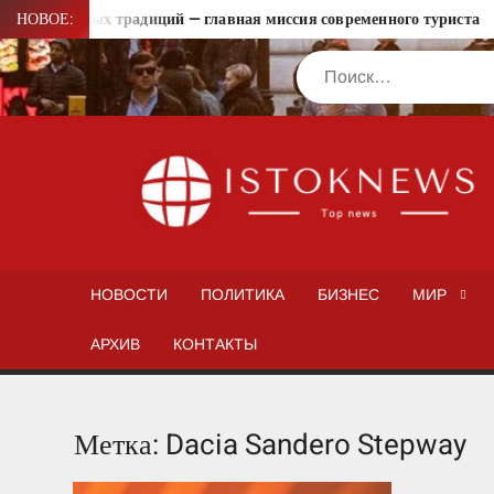
Перейти
е локальных традиций — главная миссия современного туриста
НОВОЕ:
к
Поиск
содержимому
НОВОСТИ
ПОЛИТИКА
БИЗНЕС
МИР
АРХИВ
КОНТАКТЫ
Метка:
Dacia Sandero Stepway