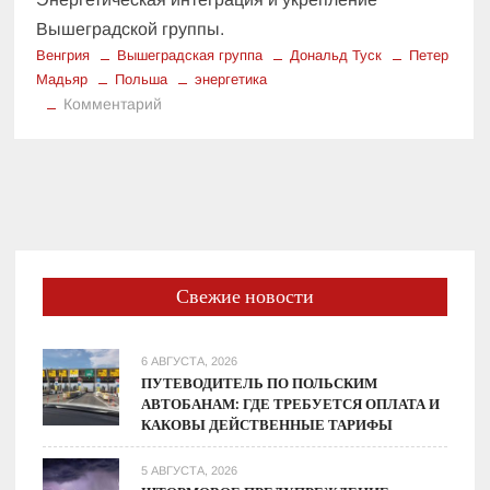
Вышеградской группы.
Венгрия
Вышеградская группа
Дональд Туск
Петер
Мадьяр
Польша
энергетика
к
Комментарий
Дипломатический
дебют
Петера
Мадьяра:
Венгрия
и
Польша
Свежие новости
координируют
шаги
6 АВГУСТА, 2026
ПУТЕВОДИТЕЛЬ ПО ПОЛЬСКИМ
АВТОБАНАМ: ГДЕ ТРЕБУЕТСЯ ОПЛАТА И
КАКОВЫ ДЕЙСТВЕННЫЕ ТАРИФЫ
5 АВГУСТА, 2026