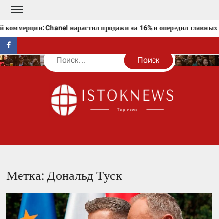
Перейти
к
 коммерции: Chanel нарастил продажи на 16% и опередил главных 
содержимому
facebook
Поиск
IST
Метка:
Дональд Туск