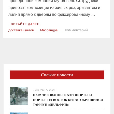
проверенной компании My-present. Сотрудники
привозят композиции из живых роз, хризантем и
лилий прямо к дверям по фиксированному …
ЧИТАЙТЕ ДАЛЕЕ
к
Комментарий
доставка цветов
Массандра
Доставка
цветов
в
Массандре
от
My-
present
Свежие новости
9 АВГУСТА, 2026
ПАРАЛИЗОВАННЫЕ АЭРОПОРТЫ И
ПОРТЫ: НА ВОСТОК КИТАЯ ОБРУШИЛСЯ
ТАЙФУН «ДЕЛЬФИН»