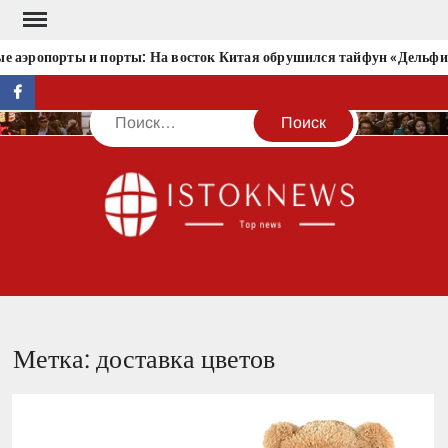
Перейти
к
 аэропорты и порты: На восток Китая обрушился тайфун «Дельфи
содержимому
facebook
Поиск
IST
Метка:
доставка цветов