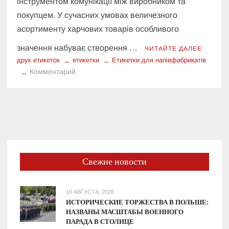
інструментом комунікації між виробником та
покупцем. У сучасних умовах величезного
асортименту харчових товарів особливого
значення набуває створення …
ЧИТАЙТЕ ДАЛЕЕ
друк етикеток
етикетки
Етикетки для напівфабрикатів
к
Комментарий
Етикетки
для
напівфабрикатів:
значення
та
технічні
особливості
Свежие новости
10 АВГУСТА, 2026
ИСТОРИЧЕСКИЕ ТОРЖЕСТВА В ПОЛЬШЕ:
НАЗВАНЫ МАСШТАБЫ ВОЕННОГО
ПАРАДА В СТОЛИЦЕ