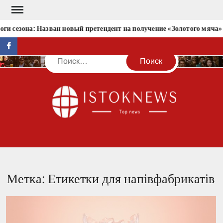
Перейти
к
ги сезона: Назван новый претендент на получение «Золотого мяча»
содержимому
facebook
Поиск
IST
Метка:
Етикетки для напівфабрикатів