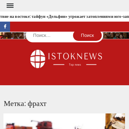
Перейти
к
твие на востоке: тайфун «Дельфин» угрожает затоплениями юго-зап
содержимому
facebook
Поиск
IST
Метка:
фрахт