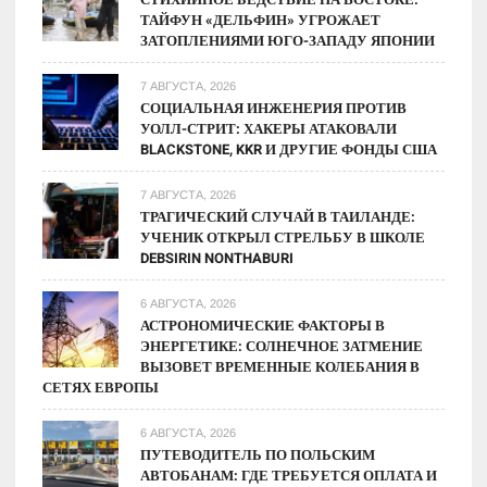
ТАЙФУН «ДЕЛЬФИН» УГРОЖАЕТ
прогнозы
ЗАТОПЛЕНИЯМИ ЮГО-ЗАПАДУ ЯПОНИИ
рынка
7 АВГУСТА, 2026
СОЦИАЛЬНАЯ ИНЖЕНЕРИЯ ПРОТИВ
УОЛЛ-СТРИТ: ХАКЕРЫ АТАКОВАЛИ
BLACKSTONE, KKR И ДРУГИЕ ФОНДЫ США
7 АВГУСТА, 2026
ТРАГИЧЕСКИЙ СЛУЧАЙ В ТАИЛАНДЕ:
УЧЕНИК ОТКРЫЛ СТРЕЛЬБУ В ШКОЛЕ
DEBSIRIN NONTHABURI
6 АВГУСТА, 2026
АСТРОНОМИЧЕСКИЕ ФАКТОРЫ В
ЭНЕРГЕТИКЕ: СОЛНЕЧНОЕ ЗАТМЕНИЕ
ВЫЗОВЕТ ВРЕМЕННЫЕ КОЛЕБАНИЯ В
СЕТЯХ ЕВРОПЫ
6 АВГУСТА, 2026
ПУТЕВОДИТЕЛЬ ПО ПОЛЬСКИМ
АВТОБАНАМ: ГДЕ ТРЕБУЕТСЯ ОПЛАТА И