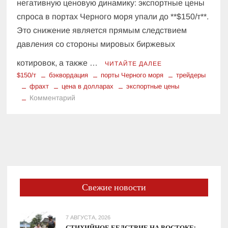
негативную ценовую динамику: экспортные цены
спроса в портах Черного моря упали до **$150/т**.
Это снижение является прямым следствием
давления со стороны мировых биржевых
котировок, а также …
ЧИТАЙТЕ ДАЛЕЕ
$150/т
бэквордация
порты Черного моря
трейдеры
фрахт
цена в долларах
экспортные цены
к
Комментарий
Экспортные
цены
на
кукурузу
упали
до
$150/
Свежие новости
т:
реакция
трейдеров
7 АВГУСТА, 2026
и
СТИХИЙНОЕ БЕДСТВИЕ НА ВОСТОКЕ: