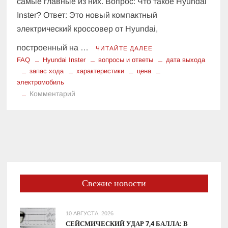
самые главные из них. Вопрос: Что такое Hyundai
Inster? Ответ: Это новый компактный
электрический кроссовер от Hyundai,
построенный на …
ЧИТАЙТЕ ДАЛЕЕ
FAQ
Hyundai Inster
вопросы и ответы
дата выхода
запас хода
характеристики
цена
электромобиль
к
Комментарий
Hyundai
Inster:
ответы
на
главные
вопросы
о
Свежие новости
новом
электрокроссовере
10 АВГУСТА, 2026
СЕЙСМИЧЕСКИЙ УДАР 7,4 БАЛЛА: В