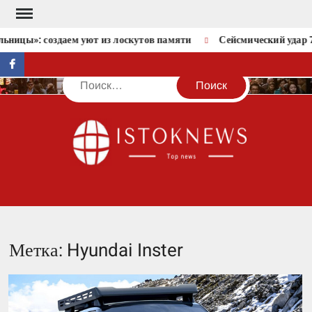
Перейти
к
ьницы»: создаем уют из лоскутов памяти
Сейсмический удар 7
содержимому
facebook
Поиск
IST
Метка:
Hyundai Inster