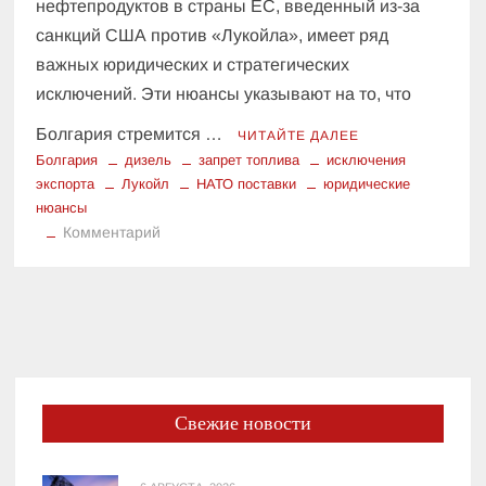
нефтепродуктов в страны ЕС, введенный из-за
санкций США против «Лукойла», имеет ряд
важных юридических и стратегических
исключений. Эти нюансы указывают на то, что
Болгария стремится …
ЧИТАЙТЕ ДАЛЕЕ
Болгария
дизель
запрет топлива
исключения
экспорта
Лукойл
НАТО поставки
юридические
нюансы
к
Комментарий
Юридические
нюансы
запрета:
Кому
Болгария
продолжит
поставлять
Свежие новости
топливо,
несмотря
на