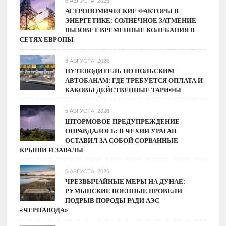
6 АВГУСТА, 2026
паузу
АСТРОНОМИЧЕСКИЕ ФАКТОРЫ В
ЭНЕРГЕТИКЕ: СОЛНЕЧНОЕ ЗАТМЕНИЕ
в
ВЫЗОВЕТ ВРЕМЕННЫЕ КОЛЕБАНИЯ В
ЕС
СЕТЯХ ЕВРОПЫ
6 АВГУСТА, 2026
ПУТЕВОДИТЕЛЬ ПО ПОЛЬСКИМ
АВТОБАНАМ: ГДЕ ТРЕБУЕТСЯ ОПЛАТА И
КАКОВЫ ДЕЙСТВЕННЫЕ ТАРИФЫ
5 АВГУСТА, 2026
ШТОРМОВОЕ ПРЕДУПРЕЖДЕНИЕ
ОПРАВДАЛОСЬ: В ЧЕХИИ УРАГАН
ОСТАВИЛ ЗА СОБОЙ СОРВАННЫЕ
КРЫШИ И ЗАВАЛЫ
5 АВГУСТА, 2026
ЧРЕЗВЫЧАЙНЫЕ МЕРЫ НА ДУНАЕ:
РУМЫНСКИЕ ВОЕННЫЕ ПРОВЕЛИ
ПОДРЫВ ПОРОДЫ РАДИ АЭС
«ЧЕРНАВОДА»