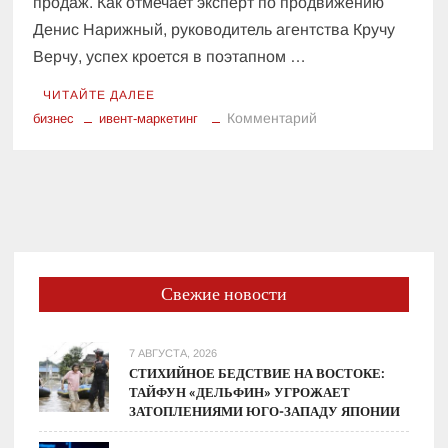
продаж. Как отмечает эксперт по продвижению
Денис Нарижный, руководитель агентства Кручу
Верчу, успех кроется в поэтапном …
ЧИТАЙТЕ ДАЛЕЕ
к
Комментарий
бизнес
ивент-маркетинг
Как
собирать
корпоративных
клиентов
(B2B)
на
мероприятиях:
Свежие новости
методология
7 АВГУСТА, 2026
СТИХИЙНОЕ БЕДСТВИЕ НА ВОСТОКЕ:
ТАЙФУН «ДЕЛЬФИН» УГРОЖАЕТ
ЗАТОПЛЕНИЯМИ ЮГО-ЗАПАДУ ЯПОНИИ