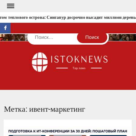
Перейти
к
ом теплового острова: Сингапур досрочно высадит миллион деревь
содержимому
facebook
Поиск
IST
Метка:
ивент-маркетинг