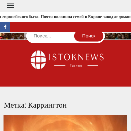
Перейти
к
европейского быта: Почти половина семей в Европе заводит дома
содержимому
facebook
Поиск
IST
Метка:
Каррингтон