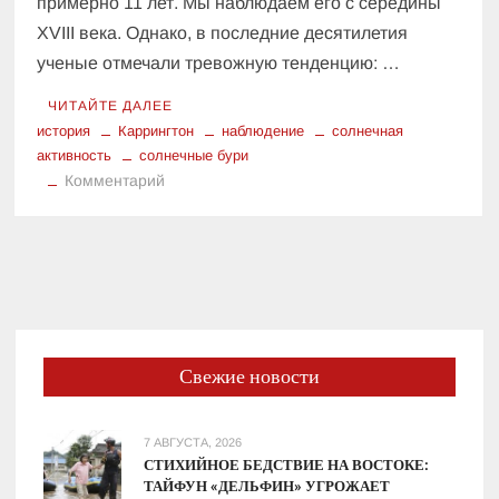
примерно 11 лет. Мы наблюдаем его с середины
XVIII века. Однако, в последние десятилетия
ученые отмечали тревожную тенденцию: …
ЧИТАЙТЕ ДАЛЕЕ
история
Каррингтон
наблюдение
солнечная
активность
солнечные бури
к
Комментарий
Солнечная
активность:
почему
нынешний
всплеск
так
важен
Свежие новости
7 АВГУСТА, 2026
СТИХИЙНОЕ БЕДСТВИЕ НА ВОСТОКЕ:
ТАЙФУН «ДЕЛЬФИН» УГРОЖАЕТ