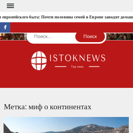
Перейти
к
европейского быта: Почти половина семей в Европе заводит дома
содержимому
facebook
Поиск
IST
Метка:
миф о континентах