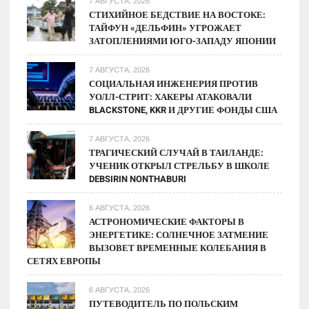
7 АВГУСТА, 2026
опровергая
СТИХИЙНОЕ БЕДСТВИЕ НА ВОСТОКЕ:
ТАЙФУН «ДЕЛЬФИН» УГРОЖАЕТ
старые
ЗАТОПЛЕНИЯМИ ЮГО-ЗАПАДУ ЯПОНИИ
теории
7 АВГУСТА, 2026
СОЦИАЛЬНАЯ ИНЖЕНЕРИЯ ПРОТИВ
УОЛЛ-СТРИТ: ХАКЕРЫ АТАКОВАЛИ
BLACKSTONE, KKR И ДРУГИЕ ФОНДЫ США
7 АВГУСТА, 2026
ТРАГИЧЕСКИЙ СЛУЧАЙ В ТАИЛАНДЕ:
УЧЕНИК ОТКРЫЛ СТРЕЛЬБУ В ШКОЛЕ
DEBSIRIN NONTHABURI
6 АВГУСТА, 2026
АСТРОНОМИЧЕСКИЕ ФАКТОРЫ В
ЭНЕРГЕТИКЕ: СОЛНЕЧНОЕ ЗАТМЕНИЕ
ВЫЗОВЕТ ВРЕМЕННЫЕ КОЛЕБАНИЯ В
СЕТЯХ ЕВРОПЫ
6 АВГУСТА, 2026
ПУТЕВОДИТЕЛЬ ПО ПОЛЬСКИМ