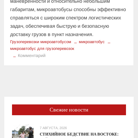
маневренности и относительно небольшим
габаритам, микроавтобусы способны эффективно
справляться с широким спектром логистических
задач, обеспечивая быструю и безопасную
доставку грузов в пункт назначения.
Грузоперевозки микроавтобусом
микроавтобус
микроавтобус для грузоперевозок
к
Комментарий
Когда
можно
использовать
микроавтобус
для
грузоперевозок?
Свежие новости
7 АВГУСТА, 2026
СТИХИЙНОЕ БЕДСТВИЕ НА ВОСТОКЕ: