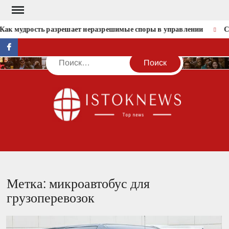
Перейти
к
Как мудрость разрешает неразрешимые споры в управлении
Со
содержимому
facebook
Поиск
IST
Метка:
микроавтобус для
грузоперевозок