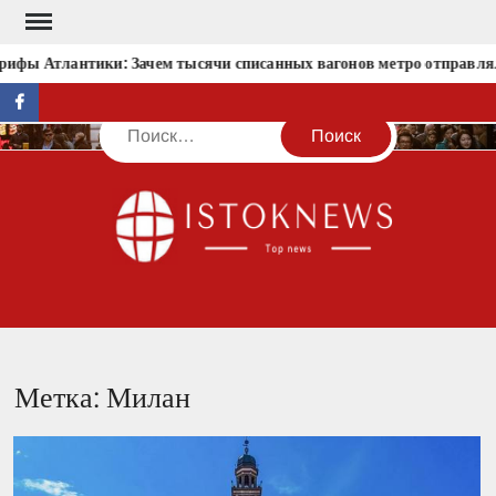
Перейти
к
ифы Атлантики: Зачем тысячи списанных вагонов метро отправляли
содержимому
facebook
Поиск
IST
Метка:
Милан