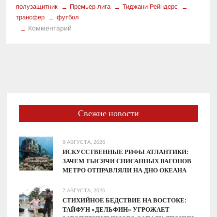
полузащитник
Премьер-лига
Тиджани Рейндерс
трансфер
футбол
к
Комментарий
Рейндерс
в
«Сити»:
Почему
«Манчестер»
Выбрал
Голландского
Свежие новости
Полузащитника
9 АВГУСТА, 2026
ИСКУССТВЕННЫЕ РИФЫ АТЛАНТИКИ:
ЗАЧЕМ ТЫСЯЧИ СПИСАННЫХ ВАГОНОВ
МЕТРО ОТПРАВЛЯЛИ НА ДНО ОКЕАНА
7 АВГУСТА, 2026
СТИХИЙНОЕ БЕДСТВИЕ НА ВОСТОКЕ:
ТАЙФУН «ДЕЛЬФИН» УГРОЖАЕТ