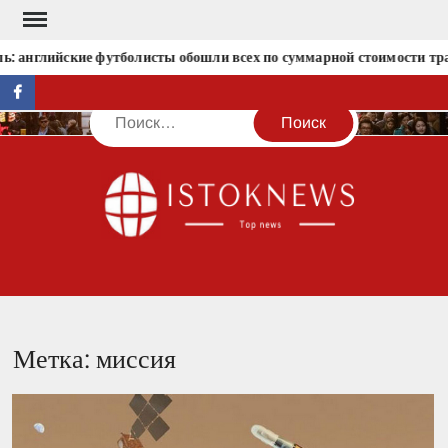
Перейти
к
: английские футболисты обошли всех по суммарной стоимости тр
содержимому
facebook
Поиск
IST
Метка:
миссия