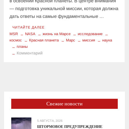
в освоении Красной планеты. В центре внимания
— подготовка уникальной миссии, которая должна
дать ответы на самые фундаментальные …
ЧИТАЙТЕ ДАЛЕЕ
MSR
NASA
жизнь на Марсе
исследование
космос
Красная планета
Марс
миссия
наука
планы
к
Комментарий
NASA
раскрывает
планы:
что
ждет
Марс
в
Свежие новости
ближайшем
будущем?
5 АВГУСТА, 2026
ШТОРМОВОЕ ПРЕДУПРЕЖДЕНИЕ