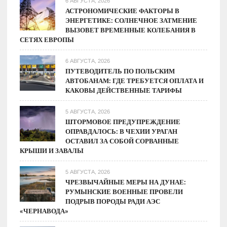
6 АВГУСТА, 2026
на
АСТРОНОМИЧЕСКИЕ ФАКТОРЫ В
ЭНЕРГЕТИКЕ: СОЛНЕЧНОЕ ЗАТМЕНИЕ
процентные
ВЫЗОВЕТ ВРЕМЕННЫЕ КОЛЕБАНИЯ В
ставки
СЕТЯХ ЕВРОПЫ
6 АВГУСТА, 2026
ПУТЕВОДИТЕЛЬ ПО ПОЛЬСКИМ
АВТОБАНАМ: ГДЕ ТРЕБУЕТСЯ ОПЛАТА И
КАКОВЫ ДЕЙСТВЕННЫЕ ТАРИФЫ
5 АВГУСТА, 2026
ШТОРМОВОЕ ПРЕДУПРЕЖДЕНИЕ
ОПРАВДАЛОСЬ: В ЧЕХИИ УРАГАН
ОСТАВИЛ ЗА СОБОЙ СОРВАННЫЕ
КРЫШИ И ЗАВАЛЫ
5 АВГУСТА, 2026
ЧРЕЗВЫЧАЙНЫЕ МЕРЫ НА ДУНАЕ:
РУМЫНСКИЕ ВОЕННЫЕ ПРОВЕЛИ
ПОДРЫВ ПОРОДЫ РАДИ АЭС
«ЧЕРНАВОДА»