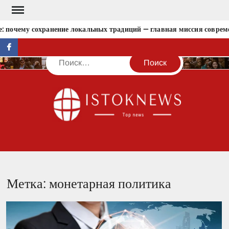
Перейти
к
: почему сохранение локальных традиций — главная миссия совреме
содержимому
facebook
Поиск
IST
Метка:
монетарная политика