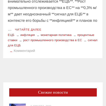
внимательно отслеживается **ЕЦБ**. **Рост
промышленного производства в ЕС** на **0,3% м/
м** дает неоднозначный **сигнал для ЕЦБ** в
контексте его борьбы с **инфляцией** и планов по
…
ЧИТАЙТЕ ДАЛЕЕ
ЕЦБ
инфляция
монетарная политика
процентные
ставки
рост промышленного производства в ЕС
сигнал
для ЕЦБ
к
Комментарий
Сигнал
для
ЕЦБ:
как
рост
промышленного
производства
Свежие новости
в
ЕС
повлияет