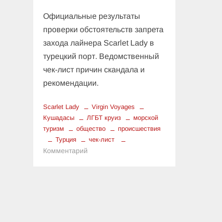
Официальные результаты
проверки обстоятельств запрета
захода лайнера Scarlet Lady в
турецкий порт. Ведомственный
чек-лист причин скандала и
рекомендации.
Scarlet Lady
Virgin Voyages
Кушадасы
ЛГБТ круиз
морской
туризм
общество
происшествия
Турция
чек-лист
к
Комментарий
Чек-
лист
культурных
рисков
на
море: