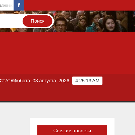
век в группе риска
Биржевой успех вопреки рискам: котировк
facebook
СТАТЬИ
Суббота, 08 августа, 2026
4:25:13 AM
Свежие новости