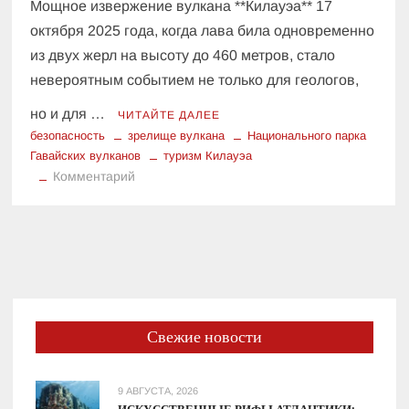
Мощное извержение вулкана **Килауэа** 17
октября 2025 года, когда лава била одновременно
из двух жерл на высоту до 460 метров, стало
невероятным событием не только для геологов,
но и для …
ЧИТАЙТЕ ДАЛЕЕ
безопасность
зрелище вулкана
Национального парка
Гавайских вулканов
туризм Килауэа
к
Комментарий
«В
воздухе
чувствуется
волнение»:
Невероятное
шоу
Килауэа
Свежие новости
привлекает
тысячи
туристов
9 АВГУСТА, 2026