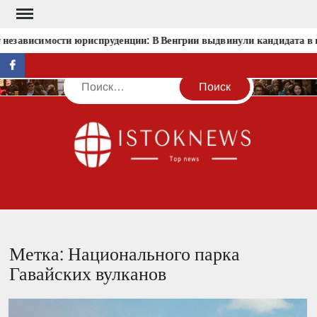
Перейти
к
 независимости юриспруденции: В Венгрии выдвинули кандидата в 
содержимому
facebook
Поиск
IST
Метка:
Национального парка
Гавайских вулканов