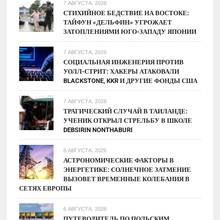
как
7 АВГУСТА, 2026
правильно
СТИХИЙНОЕ БЕДСТВИЕ НА ВОСТОКЕ:
ТАЙФУН «ДЕЛЬФИН» УГРОЖАЕТ
оформить
ЗАТОПЛЕНИЯМИ ЮГО-ЗАПАДУ ЯПОНИИ
7 АВГУСТА, 2026
СОЦИАЛЬНАЯ ИНЖЕНЕРИЯ ПРОТИВ
УОЛЛ-СТРИТ: ХАКЕРЫ АТАКОВАЛИ
BLACKSTONE, KKR И ДРУГИЕ ФОНДЫ США
7 АВГУСТА, 2026
ТРАГИЧЕСКИЙ СЛУЧАЙ В ТАИЛАНДЕ:
УЧЕНИК ОТКРЫЛ СТРЕЛЬБУ В ШКОЛЕ
DEBSIRIN NONTHABURI
6 АВГУСТА, 2026
АСТРОНОМИЧЕСКИЕ ФАКТОРЫ В
ЭНЕРГЕТИКЕ: СОЛНЕЧНОЕ ЗАТМЕНИЕ
ВЫЗОВЕТ ВРЕМЕННЫЕ КОЛЕБАНИЯ В
СЕТЯХ ЕВРОПЫ
6 АВГУСТА, 2026
ПУТЕВОДИТЕЛЬ ПО ПОЛЬСКИМ