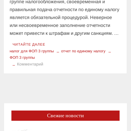
группе налогообложения, своевременная и
правильная подача отчетности по единому налогу
является обязательной процедурой. Неверное
или несвоевременное заполнение отчетности
может привести к штрафам и другим санкциям. …
ЧИТАЙТЕ ДАЛЕЕ
налог для ФОП 3 группы
отчет по единому налогу
ФОП 3 группы
к
Комментарий
Заполнение
отчета
по
единому
налогу
для
ФОП
Свежие новости
3
группы: