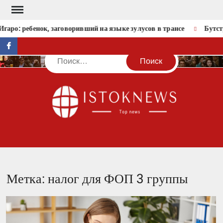
Перейти
к
аро: ребенок, заговоривший на языке зулусов в трансе
Бутстр
содержимому
facebook
Поиск
IST
Метка:
налог для ФОП 3 группы