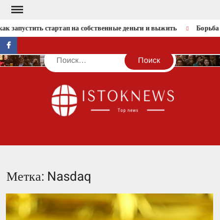
Перейти
к
ак запустить стартап на собственные деньги и выжить
Борьба 
содержимому
facebook
Поиск
IST
Метка:
Nasdaq