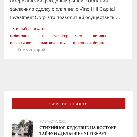
американский фондовый рынок. Компания
заключила сделку о слиянии с Vine Hill Capital
Investment Corp, что позволит ей осуществить …
ЧИТАЙТЕ ДАЛЕЕ
CoinShares
ETF
Nasdaq
SPAC
активы
инвестиции
криптовалюты
фондовая биржа
к
Комментарий
$1,2
млрд
за
выход
на
Nasdaq:
CoinShares
Свежие новости
меняет
стратегию
7 АВГУСТА, 2026
СТИХИЙНОЕ БЕДСТВИЕ НА ВОСТОКЕ:
ТАЙФУН «ДЕЛЬФИН» УГРОЖАЕТ