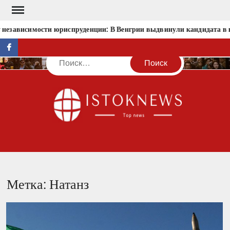
Перейти
к
 независимости юриспруденции: В Венгрии выдвинули кандидата в 
содержимому
facebook
Поиск
IST
Метка:
Натанз