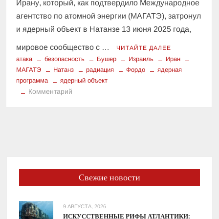
Ирану, который, как подтвердило Международное
агентство по атомной энергии (МАГАТЭ), затронул
и ядерный объект в Натанзе 13 июня 2025 года,
мировое сообщество с …
ЧИТАЙТЕ ДАЛЕЕ
атака
безопасность
Бушер
Израиль
Иран
МАГАТЭ
Натанз
радиация
Фордо
ядерная
программа
ядерный объект
к
Комментарий
МАГАТЭ
Обнадежило:
Никакого
Роста
Радиации
в
Иране
Свежие новости
После
Атаки
на
9 АВГУСТА, 2026
Ядерный
ИСКУССТВЕННЫЕ РИФЫ АТЛАНТИКИ: