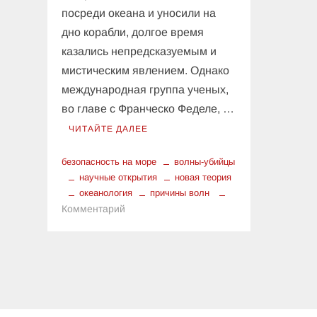
посреди океана и уносили на
дно корабли, долгое время
казались непредсказуемым и
мистическим явлением. Однако
международная группа ученых,
во главе с Франческо Феделе, …
ЧИТАЙТЕ ДАЛЕЕ
безопасность на море
волны-убийцы
научные открытия
новая теория
океанология
причины волн
к
Комментарий
Новая
теория
происхождения
волн-
убийц:
разгадана