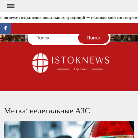
Перейти
к
: почему сохранение локальных традиций — главная миссия совреме
содержимому
facebook
Поиск
IST
Метка:
нелегальные АЗС