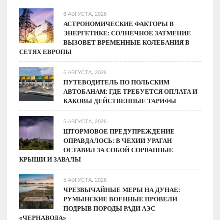
на
6 АВГУСТА, 2026
нелегальной
АСТРОНОМИЧЕСКИЕ ФАКТОРЫ В
ЭНЕРГЕТИКЕ: СОЛНЕЧНОЕ ЗАТМЕНИЕ
АЗС
ВЫЗОВЕТ ВРЕМЕННЫЕ КОЛЕБАНИЯ В
СЕТЯХ ЕВРОПЫ
6 АВГУСТА, 2026
ПУТЕВОДИТЕЛЬ ПО ПОЛЬСКИМ
АВТОБАНАМ: ГДЕ ТРЕБУЕТСЯ ОПЛАТА И
КАКОВЫ ДЕЙСТВЕННЫЕ ТАРИФЫ
5 АВГУСТА, 2026
ШТОРМОВОЕ ПРЕДУПРЕЖДЕНИЕ
ОПРАВДАЛОСЬ: В ЧЕХИИ УРАГАН
ОСТАВИЛ ЗА СОБОЙ СОРВАННЫЕ
КРЫШИ И ЗАВАЛЫ
5 АВГУСТА, 2026
ЧРЕЗВЫЧАЙНЫЕ МЕРЫ НА ДУНАЕ:
РУМЫНСКИЕ ВОЕННЫЕ ПРОВЕЛИ
ПОДРЫВ ПОРОДЫ РАДИ АЭС
«ЧЕРНАВОДА»