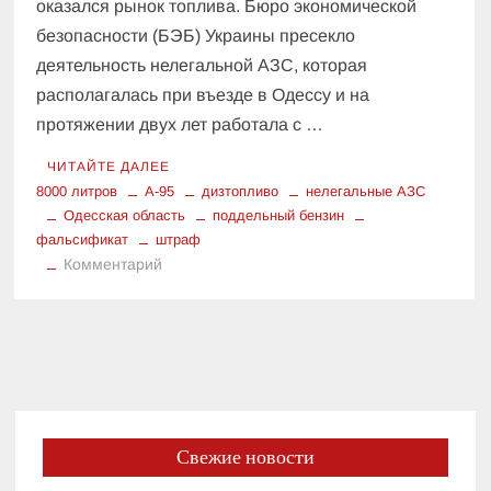
оказался рынок топлива. Бюро экономической
безопасности (БЭБ) Украины пресекло
деятельность нелегальной АЗС, которая
располагалась при въезде в Одессу и на
протяжении двух лет работала с …
ЧИТАЙТЕ ДАЛЕЕ
8000 литров
А-95
дизтопливо
нелегальные АЗС
Одесская область
поддельный бензин
фальсификат
штраф
к
Комментарий
Бензин
А-95
и
дизтопливо:
как
8000
литров
Свежие новости
фальсификата
изъяли