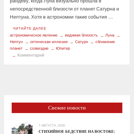
рандеву, когда Луна визуально прошла в
непосредственной близости от планет Сатурна и
Нептуна. Хотя в астрономии такие события …
ЧИТАЙТЕ ДАЛЕЕ
астрономическое явление
видимая близость
Луна
Нептун
оптическая иллюзия
Сатурн
сближение
планет
созвездие
Юпитер
к
Комментарий
Видимая
близость:
почему
сближение
Луны
и
планет
Свежие новости
—
это
только
7 АВГУСТА, 2026
иллюзия
СТИХИЙНОЕ БЕДСТВИЕ НА ВОСТОКЕ: