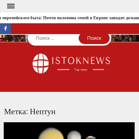
Перейти
к
европейского быта: Почти половина семей в Европе заводит дома
содержимому
facebook
Поиск
IST
Метка:
Нептун