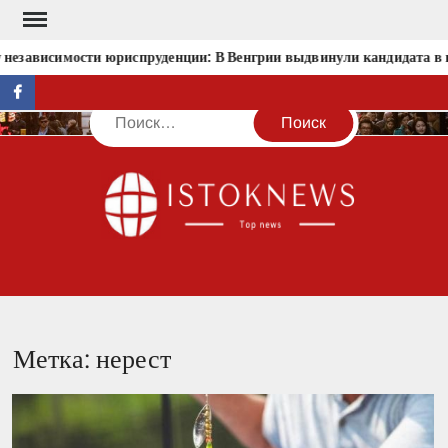
Перейти
к
 независимости юриспруденции: В Венгрии выдвинули кандидата в 
содержимому
facebook
Поиск
IST
Метка:
нерест