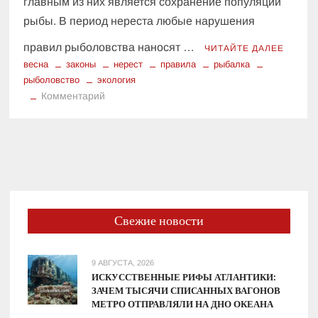
главным из них является сохранение популяции
рыбы. В период нереста любые нарушения
правил рыболовства наносят …
ЧИТАЙТЕ ДАЛЕЕ
весна
законы
нерест
правила
рыбалка
рыболовство
экология
к
Комментарий
Как
рыбачить
весной
и
почему
важно
соблюдать
Свежие новости
ограничения
9 АВГУСТА, 2026
ИСКУССТВЕННЫЕ РИФЫ АТЛАНТИКИ:
ЗАЧЕМ ТЫСЯЧИ СПИСАННЫХ ВАГОНОВ
МЕТРО ОТПРАВЛЯЛИ НА ДНО ОКЕАНА