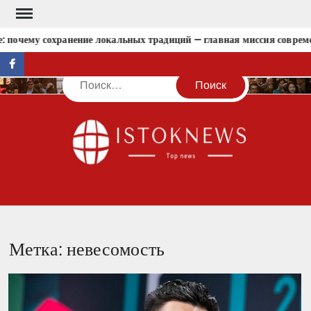
Перейти
к
 почему сохранение локальных традиций — главная миссия совреме
содержимому
facebook
Поиск
IST
Метка:
невесомость