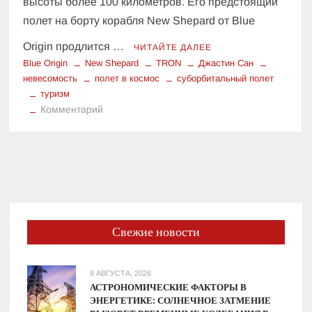
высоты более 100 километров. Его предстоящий
полет на борту корабля New Shepard от Blue
Origin продлится …
ЧИТАЙТЕ ДАЛЕЕ
Blue Origin
New Shepard
TRON
Джастин Сан
невесомость
полет в космос
суборбитальный полет
туризм
к
Комментарий
10
минут
в
невесомости:
что
ждет
основателя
Свежие новости
TRON
в
космосе?
6 АВГУСТА, 2026
АСТРОНОМИЧЕСКИЕ ФАКТОРЫ В
ЭНЕРГЕТИКЕ: СОЛНЕЧНОЕ ЗАТМЕНИЕ