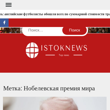
Перейти
к
: английские футболисты обошли всех по суммарной стоимости тр
содержимому
facebook
Поиск
IST
Метка:
Нобелевская премия мира