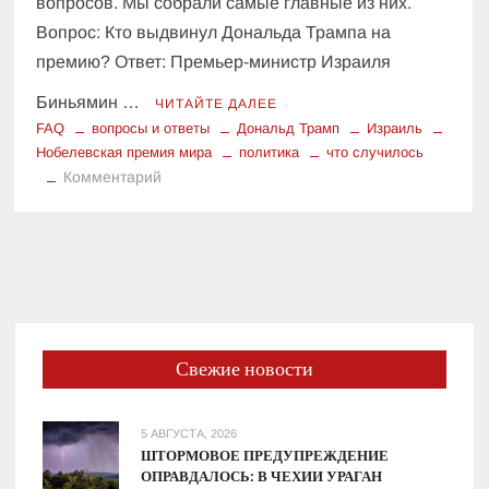
вопросов. Мы собрали самые главные из них.
Вопрос: Кто выдвинул Дональда Трампа на
премию? Ответ: Премьер-министр Израиля
Биньямин …
ЧИТАЙТЕ ДАЛЕЕ
FAQ
вопросы и ответы
Дональд Трамп
Израиль
Нобелевская премия мира
политика
что случилось
к
Комментарий
Трамп
и
Нобелевская
премия:
ответы
на
главные
Свежие новости
вопросы
5 АВГУСТА, 2026
ШТОРМОВОЕ ПРЕДУПРЕЖДЕНИЕ
ОПРАВДАЛОСЬ: В ЧЕХИИ УРАГАН