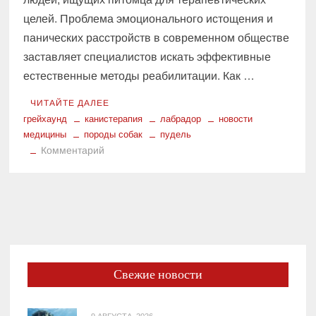
целей. Проблема эмоционального истощения и
панических расстройств в современном обществе
заставляет специалистов искать эффективные
естественные методы реабилитации. Как …
ЧИТАЙТЕ ДАЛЕЕ
грейхаунд
канистерапия
лабрадор
новости
медицины
породы собак
пудель
к
Комментарий
Четвероногие
антидепрессанты:
кинолог
перечислил
породы
собак
для
Свежие новости
эмоциональной
разгрузки