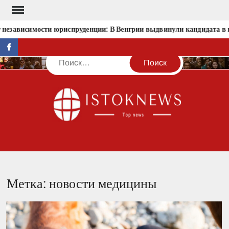
Перейти
к
 независимости юриспруденции: В Венгрии выдвинули кандидата в 
содержимому
facebook
Поиск
IST
Метка:
новости медицины