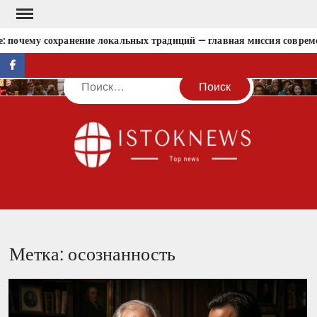
Перейти
к
: почему сохранение локальных традиций — главная миссия совреме
содержимому
facebook
Поиск
IST
Метка:
осознанность