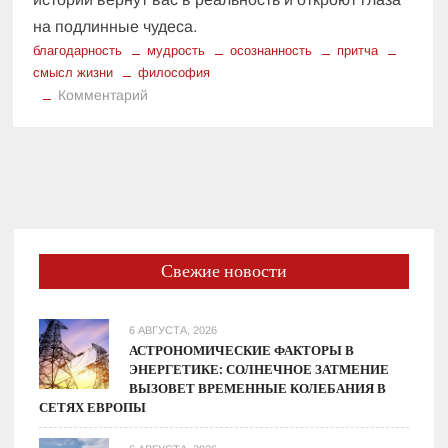
на подлинные чудеса.
благодарность
мудрость
осознанность
притча
смысл жизни
философия
к
Комментарий
В
лабиринтах
разума:
3
философские
притчи
о
Свежие новости
скрытых
смыслах
нашего
6 АВГУСТА, 2026
существования
АСТРОНОМИЧЕСКИЕ ФАКТОРЫ В
ЭНЕРГЕТИКЕ: СОЛНЕЧНОЕ ЗАТМЕНИЕ
ВЫЗОВЕТ ВРЕМЕННЫЕ КОЛЕБАНИЯ В
СЕТЯХ ЕВРОПЫ