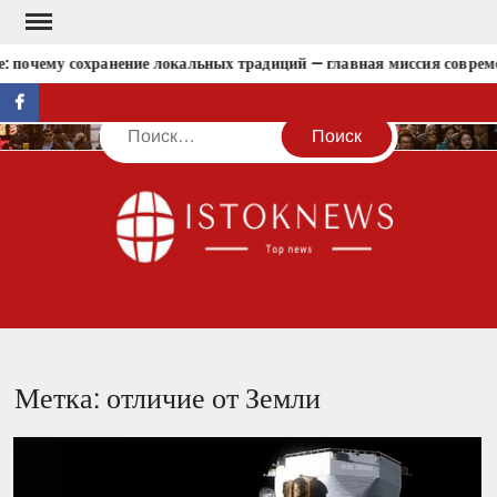
Перейти
к
: почему сохранение локальных традиций — главная миссия совреме
содержимому
facebook
Поиск
IST
Метка:
отличие от Земли