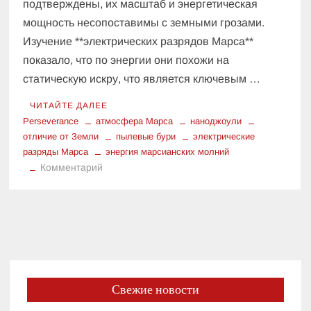
подтверждены, их масштаб и энергетическая
мощность несопоставимы с земными грозами.
Изучение **электрических разрядов Марса**
показало, что по энергии они похожи на
статическую искру, что является ключевым …
ЧИТАЙТЕ ДАЛЕЕ
Perseverance
атмосфера Марса
наноджоули
отличие от Земли
пылевые бури
электрические
разряды Марса
энергия марсианских молний
к
Комментарий
Миллиарды
джоулей
против
наноджоулей:
Сравнение
энергии
марсианской
Свежие новости
и
земной