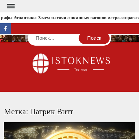
Перейти
к
рифы Атлантики: Зачем тысячи списанных вагонов метро отправлял
содержимому
facebook
Поиск
IST
Метка:
Патрик Витт