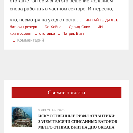
отставке. Он объяснил это решение желанием
снова работать в частном секторе. Интересно,
что, несмотря на уход с поста …
ЧИТАЙТЕ ДАЛЕЕ
биткоин-резерв
Бо Хайнс
Дэвид Сакс
ИИ
криптосовет
отставка
Патрик Витт
к
Комментарий
Биткоин-
резерв
и
ИИ:
Бо
Хайнс
покинул
Свежие новости
пост
главы
«криптосовета»
9 АВГУСТА, 2026
ИСКУССТВЕННЫЕ РИФЫ АТЛАНТИКИ:
ЗАЧЕМ ТЫСЯЧИ СПИСАННЫХ ВАГОНОВ
МЕТРО ОТПРАВЛЯЛИ НА ДНО ОКЕАНА