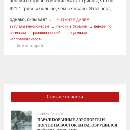
пенсии в стране составил 6410,1 гривны, что на
621,1 гривны больше, чем в январе. Этот рост,
однако, скрывает …
ЧИТАЙТЕ ДАЛЕЕ
выплаты пенсионерам
пенсии в Украине
пенсии по
регионам
разница пенсий
социальная
несправедливость
к
Комментарий
Пенсионное
обеспечение
в
Украине:
неравенство
выплат
Свежие новости
9 АВГУСТА, 2026
ПАРАЛИЗОВАННЫЕ АЭРОПОРТЫ И
ПОРТЫ: НА ВОСТОК КИТАЯ ОБРУШИЛСЯ