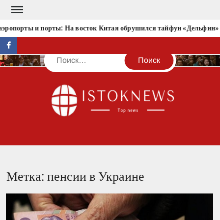
Перейти
к
эропорты и порты: На восток Китая обрушился тайфун «Дельфин»
содержимому
facebook
Поиск
IST
Метка:
пенсии в Украине