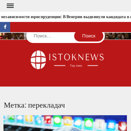
Перейти
к
 независимости юриспруденции: В Венгрии выдвинули кандидата в 
содержимому
facebook
Поиск
IST
Метка:
перекладач