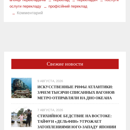
ослуги перекладу
профісійний переклад
к
Комментарий
Послуги
професійної
агенції
перекладачів
в
Україні
Свежие новости
9 АВГУСТА, 2026
ИСКУССТВЕННЫЕ РИФЫ АТЛАНТИКИ:
ЗАЧЕМ ТЫСЯЧИ СПИСАННЫХ ВАГОНОВ
МЕТРО ОТПРАВЛЯЛИ НА ДНО ОКЕАНА
7 АВГУСТА, 2026
СТИХИЙНОЕ БЕДСТВИЕ НА ВОСТОКЕ:
ТАЙФУН «ДЕЛЬФИН» УГРОЖАЕТ
ЗАТОПЛЕНИЯМИ ЮГО-ЗАПАДУ ЯПОНИИ