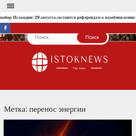
Перейти
к
бор Исландии: 29 августа состоится референдум о возобновлении п
содержимому
facebook
Поиск
IST
Метка:
перенос энергии