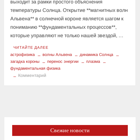
выходит за рамки простого объяснения
температуры Солнца. Открытие **магнитных волн
Альвена** в солнечной короне является шагом к
пониманию **фундаментальных процессов**,
которые управляют не только нашей звездой, …
ЧИТАЙТЕ ДАЛЕЕ
астрофизика
волны Альвена
динамика Солнца
загадка короны
перенос энергии
плазма
фундаментальная физика
к
Комментарий
Фундаментальный
процесс:
Как
волны
Альвена
в
короне
Свежие новости
Солнца
меняют