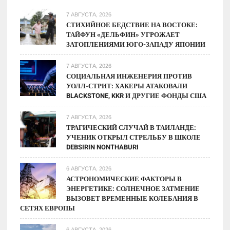
физику
7 АВГУСТА, 2026
звезд
СТИХИЙНОЕ БЕДСТВИЕ НА ВОСТОКЕ:
ТАЙФУН «ДЕЛЬФИН» УГРОЖАЕТ
ЗАТОПЛЕНИЯМИ ЮГО-ЗАПАДУ ЯПОНИИ
7 АВГУСТА, 2026
СОЦИАЛЬНАЯ ИНЖЕНЕРИЯ ПРОТИВ
УОЛЛ-СТРИТ: ХАКЕРЫ АТАКОВАЛИ
BLACKSTONE, KKR И ДРУГИЕ ФОНДЫ США
7 АВГУСТА, 2026
ТРАГИЧЕСКИЙ СЛУЧАЙ В ТАИЛАНДЕ:
УЧЕНИК ОТКРЫЛ СТРЕЛЬБУ В ШКОЛЕ
DEBSIRIN NONTHABURI
6 АВГУСТА, 2026
АСТРОНОМИЧЕСКИЕ ФАКТОРЫ В
ЭНЕРГЕТИКЕ: СОЛНЕЧНОЕ ЗАТМЕНИЕ
ВЫЗОВЕТ ВРЕМЕННЫЕ КОЛЕБАНИЯ В
СЕТЯХ ЕВРОПЫ
6 АВГУСТА, 2026