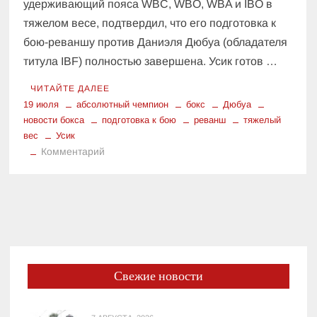
удерживающий пояса WBC, WBO, WBA и IBO в
тяжелом весе, подтвердил, что его подготовка к
бою-реваншу против Даниэля Дюбуа (обладателя
титула IBF) полностью завершена. Усик готов …
ЧИТАЙТЕ ДАЛЕЕ
19 июля
абсолютный чемпион
бокс
Дюбуа
новости бокса
подготовка к бою
реванш
тяжелый
вес
Усик
к
Комментарий
Усик
и
Дюбуа:
Последние
Новости
о
Подготовке
Свежие новости
к
Бою
за