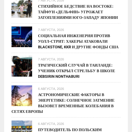
7 АВГУСТА, 2026
Абсолютное
СТИХИЙНОЕ БЕДСТВИЕ НА ВОСТОКЕ:
ТАЙФУН «ДЕЛЬФИН» УГРОЖАЕТ
Чемпионство
ЗАТОПЛЕНИЯМИ ЮГО-ЗАПАДУ ЯПОНИИ
7 АВГУСТА, 2026
СОЦИАЛЬНАЯ ИНЖЕНЕРИЯ ПРОТИВ
УОЛЛ-СТРИТ: ХАКЕРЫ АТАКОВАЛИ
BLACKSTONE, KKR И ДРУГИЕ ФОНДЫ США
7 АВГУСТА, 2026
ТРАГИЧЕСКИЙ СЛУЧАЙ В ТАИЛАНДЕ:
УЧЕНИК ОТКРЫЛ СТРЕЛЬБУ В ШКОЛЕ
DEBSIRIN NONTHABURI
6 АВГУСТА, 2026
АСТРОНОМИЧЕСКИЕ ФАКТОРЫ В
ЭНЕРГЕТИКЕ: СОЛНЕЧНОЕ ЗАТМЕНИЕ
ВЫЗОВЕТ ВРЕМЕННЫЕ КОЛЕБАНИЯ В
СЕТЯХ ЕВРОПЫ
6 АВГУСТА, 2026
ПУТЕВОДИТЕЛЬ ПО ПОЛЬСКИМ