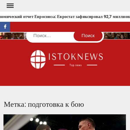
Перейти
к
омический отчет Евросоюза: Евростат зафиксировал 92,7 миллиона 
содержимому
facebook
Поиск
IST
Метка:
подготовка к бою