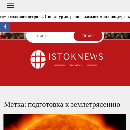
Перейти
к
ом теплового острова: Сингапур досрочно высадит миллион деревь
содержимому
facebook
Поиск
IST
Метка:
подготовка к землетрясению