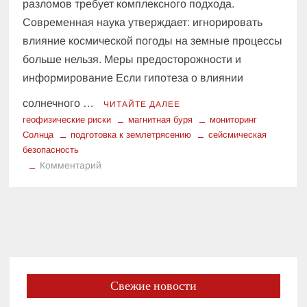
разломов требует комплексного подхода.
Современная наука утверждает: игнорировать
влияние космической погоды на земные процессы
больше нельзя. Меры предосторожности и
информирование Если гипотеза о влиянии
солнечного …
ЧИТАЙТЕ ДАЛЕЕ
геофизические риски
магнитная буря
мониторинг
Солнца
подготовка к землетрясению
сейсмическая
безопасность
к
Комментарий
Космическая
погода:
новый
фактор
риска
для
жителей
Свежие новости
сейсмоопасных
регионов