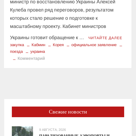
министр по восстановлению Украины Алексей
Кулеба провел ряд переговоров, результатом
которых стало решение о подготовке к
масштабному проекту. Кабинет министров
Украины готовит обращение к …
ЧИТАЙТЕ ДАЛЕЕ
закупка
Кабмин
Корея
официальное заявление
поезда
украина
к
Комментарий
Официальное
заявление:
Кабмин
готовит
закупку
20
электропоездов
Свежие новости
из
Кореи
9 АВГУСТА, 2026
ПАРАЛИЗОВАННЫЕ АЭРОПОРТЫ И