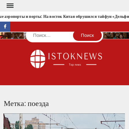
Перейти
к
 аэропорты и порты: На восток Китая обрушился тайфун «Дельфи
содержимому
facebook
Поиск
IST
Метка:
поезда